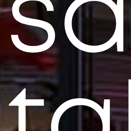
să
ta