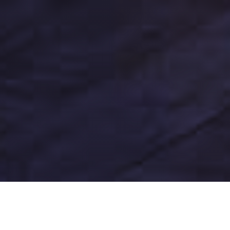
Transmitem prin
Tehnologizare
generații
permanentă